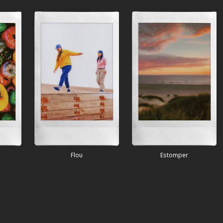
Flou
Estomper
Fisheye