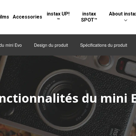
instax UP!
instax
About insta
ilms
Accessories
™
SPOT™
 du mini Evo
Design du produit
Spécifications du produit
nctionnalités du mini 