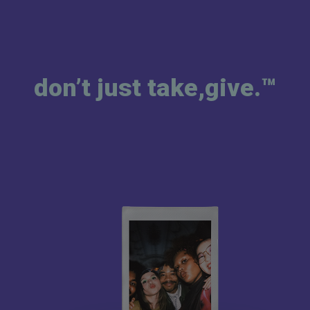
don’t just take,
give.™