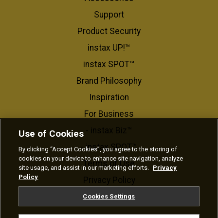
Support
Product Security
instax UP!™
instax SPOT™
Brand Philosophy
Inspiration
For Business​
- instax Biz™
Use of Cookies
- instax SPOT™
By clicking “Accept Cookies”, you agree to the storing of
cookies on your device to enhance site navigation, analyze
Terms of Use
site usage, and assist in our marketing efforts.
Privacy
Policy
Privacy Policy
Cookie Settings
Cookies Settings