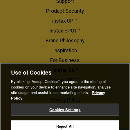
Support
Product Security
instax UP!™
instax SPOT™
Brand Philosophy
Inspiration
For Business​
- instax Biz™
Use of Cookies
- instax SPOT™
By clicking “Accept Cookies”, you agree to the storing of
cookies on your device to enhance site navigation, analyze
Terms of Use
site usage, and assist in our marketing efforts.
Privacy
Policy
Privacy Policy
Cookie Settings
Cookies Settings
Reject All