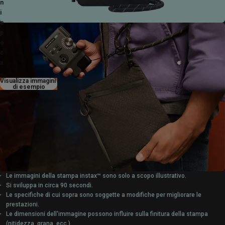
n
i
e
p
o
c
a
.
Visualizza immagini
di esempio
Le immagini della stampa instax™ sono solo a scopo illustrativo.
Si sviluppa in circa 90 secondi.
Le specifiche di cui sopra sono soggette a modifiche per migliorare le
prestazioni.
Le dimensioni dell'immagine possono influire sulla finitura della stampa
(nitidezza, grana, ecc.).