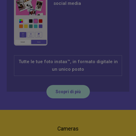
social media
Tutte le tue foto instax™, in formato digitale in
un unico posto
Scopri di più
Cameras