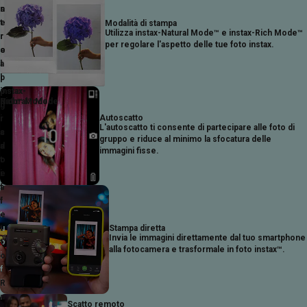
s
n
e
t
Modalità di stampa
Utilizza instax-Natural Mode™ e instax-Rich Mode™
r
r
per regolare l'aspetto delle tue foto instax.
e
o
a
l
p
l
instax-
instax-
p
o
Natural™ Mode
Rich™ Mode
l
g
Autoscatto
i
r
L'autoscatto ti consente di partecipare alle foto di
c
a
gruppo e riduce al minimo la sfocatura delle
a
d
immagini fisse.
t
o
i
e
a
f
i
f
t
e
Stampa diretta
u
t
Invia le immagini direttamente dal tuo smartphone
o
t
alla fotocamera e trasformale in foto instax™.
i
o
f
.
i
R
l
u
Scatto remoto