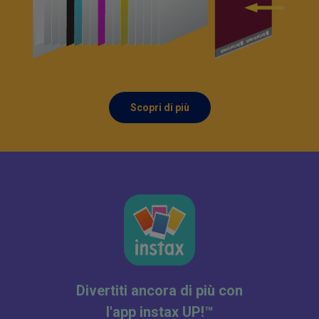
Scopri di più
Divertiti ancora di più con
l'app instax UP!™