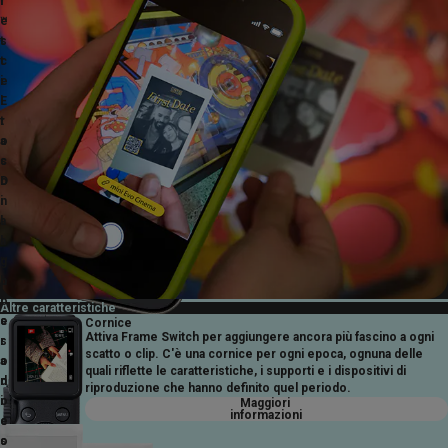
f
l
e
™
t
s
t
c
i
e
E
l
r
t
a
o
s
c
D
o
i
n
a
l
l
a
™
g
p
h
o
i
Altre
caratteristiche
s
e
Cornice
Attiva Frame Switch per aggiungere ancora più fascino a ogni
s
r
scatto o clip. C'è una cornice per ogni epoca, ognuna delle
o
a
quali riflette le caratteristiche, i supporti e i dispositivi di
n
d
riproduzione che hanno definito quel periodo.
o
i
Maggiori
informazioni
e
c
s
o