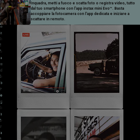
m
o
Inquadra, metti a fuoco e scatta foto o registra video, tutto
a
t
dal tuo smartphone con l'app instax mini Evo™. Basta
accoppiare la fotocamera con l'app dedicata e iniziare a
t
a
scattare in remoto.
i
l
e
a
a
g
l
h
l
i
'
e
a
r
u
a
d
d
i
e
o
l
r
l
e
'
g
o
i
b
s
i
t
e
r
t
a
t
t
i