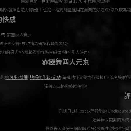
霹靂舞是一種街舞風格，源自 1970 年代美國紐約。
自我、發揮創造力的出口，也是一種將能量運用在競賽的好方法，最終成為嘻
的快感
或「霹靂舞大賽」。
播放的音樂正面交鋒，展現精湛舞技和藝術表現。
力的招式，各種精彩動作融合編舞，特別引人注目。
霹靂舞四大元素
成：
搖滾步、排腿
、
地板動作和、定點
。每種動作又蘊含各種技巧，舞者施展各
獨特的風格和藝術特質。
評
FUJIFILM instax™ 贊助的 Undispu
這套獨立開發的系統
霹靂舞大賽分三個範疇評分：肢體性（技術性、變化