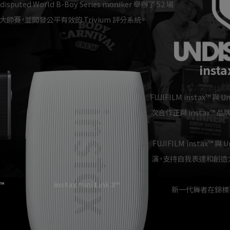
disputed World B-Boy Series moniker 舉辦了 52 場
場大師賽，並開發公平有效的 Trivium 評分系統。
ins
FUJIFILM instax™ 
次合作正與 instax™
FUJIFILM instax
演，支持自我表達和創造力
o™
instax mini Link 3™
新一代舞者在錦標