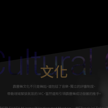
文化
霹靂舞文化不只是舞蹈，還包括了音樂、獨立的評審制度、
帶動現場緊張氣氛的 MC，當然還有引領霹靂舞成功發展的推手。
好與 FUJIFILM instax™ Undisputed Masters 一起「Break 'n' Take」