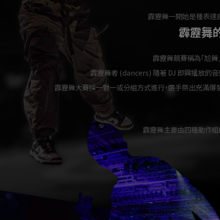
霹靂舞一開始是種表達
霹靂舞
霹靂舞競賽稱為「尬舞」
霹靂舞者 (dancers) 隨著 DJ 即興
霹靂舞大賽採一對一或分組方式進行，選手祭出充滿爆發
霹靂舞主要由四種動作組