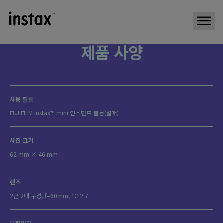
제품 사양
사용 필름
FUJIFILM instax™ mini 인스턴트 필름(별매)
사진 크기
62 mm × 46 mm
렌즈
2군 2매 구성, f=60mm, 1:12.7
뷰파인더