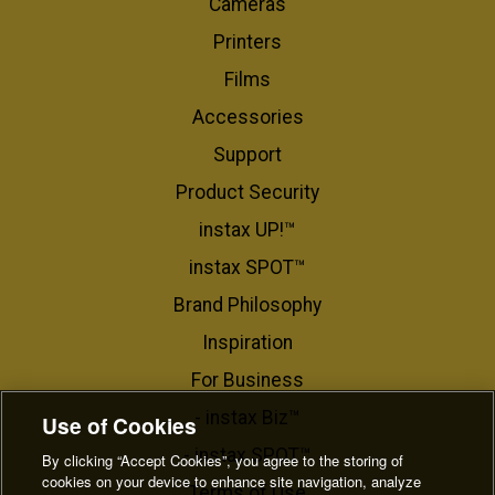
Cameras
Printers
Films
Accessories
Support
Product Security
instax UP!™
instax SPOT™
Brand Philosophy
Inspiration
For Business​
- instax Biz™
Use of Cookies
- instax SPOT™
By clicking “Accept Cookies”, you agree to the storing of
cookies on your device to enhance site navigation, analyze
Terms of Use