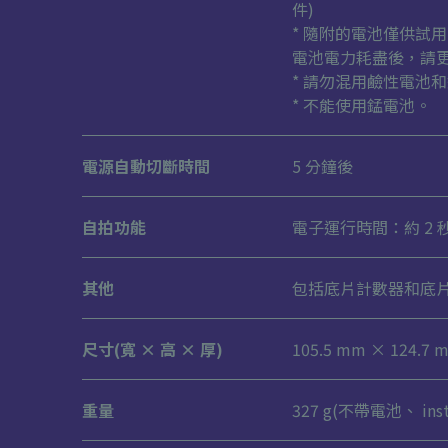
件)
* 隨附的電池僅供試
電池電力耗盡後，請更換新
* 請勿混用鹼性電池
* 不能使用錳電池。
電源自動切斷時間
5 分鐘後
自拍功能
電子運行時間：約 2 秒
其他
包括底片計數器和底
尺寸(寬 × 高 × 厚)
105.5 mm × 124.7 
重量
327 g(不帶電池、 ins