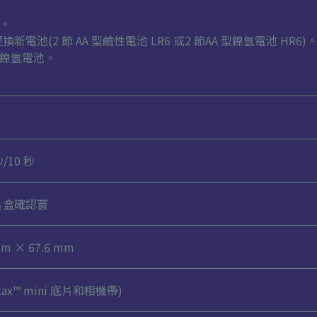
用。
電池(2 節 AA 型鹼性電池 LR6 或2 節AA 型鎳氫電池 HR6)
和鎳氫電池。
/10 秒
片盒確認窗
mm × 67.6 mm
tax™ mini 底片和相機帶)