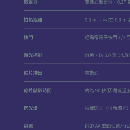
取景器
實像式取景器，0.3
拍攝距離
0.3 m ∼ ∞(在 0.3
快門
經編程電子快門 1/2 
曝光控制
自動，Lv 5.0 至 14.5(I
底片排出
電動式
底片顯影時間
約為 90 秒(因環境溫
閃光燈
持續閃光（自動調光），
供電
兩節 AA 型鹼性電池(L