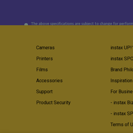
The above specifications are subject to change for perfo
Cameras
instax UP!
Printers
instax SP
Films
Brand Phi
Accessories
Inspiration
Support
For Busine
Product Security
- instax Bi
- instax 
Terms of 