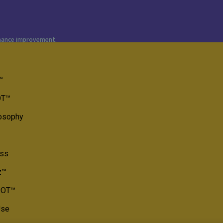
rmance improvement.
™
OT™
losophy
ss​
z™
SPOT™
Use