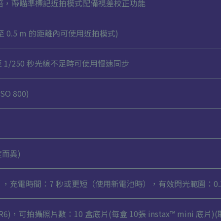
7 倍，帶瞄準標記近拍模式配備視差校正功能
 m 至 0.5 m 的距離內可使用近拍模式)
至 1/250 秒光線不足時可使用慢速同步
SO 800)
度而異)
充電時間：7 秒或更短（使用新電池時），有效閃光範圍：0.3 至
R6)，可拍攝照片數：10 盒底片(每盒 10張 instax™ mini 底片