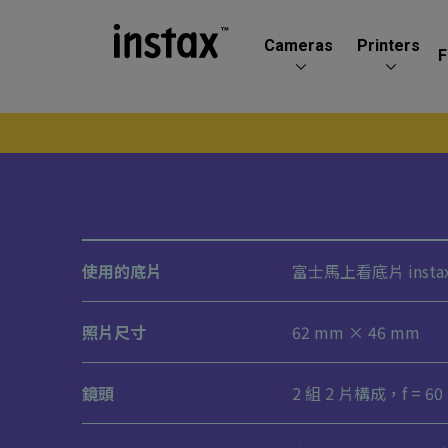
Cameras
Printers
F
使用的底片
富士馬上看底片 insta
照片尺寸
62 mm × 46 mm
鏡頭
2 組 2 片構成，f = 60