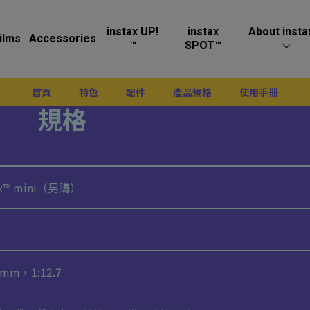
instax UP!
instax
About insta
ilms
Accessories
™
SPOT™
首頁
特色
配件
產品規格
使用手冊
規格
x™ mini（另購）
 mm，1:12.7