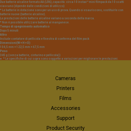
Due batterie alcaline formato AA (LR6),capacità: circa 10 instax™ mini filmpack da 10 scatti
ciascuno (dipende dalle condizioni di utilizzo)
* Le batterie in dotazione sono per un uso di prova.Quando si esauriscono, sostituirle con
batterie nuove (batterie alcaline).
Le prestazioni delle batterie alcaline variano a seconda della marca.
* Non è possibile utilizzare batterie al manganese.
Tempo di spegnimento automatico
Dopo 5 minuti
Altro
Include contatore di pellicola e finestra di conferma del film pack
Dimensioni(W × H × D)
104,5 mm × 122,5 mm × 67,5 mm
Peso
345 g (senza batterie, cinturino e pellicola))
* Le specifiche di cui sopra sono soggette a variazioni per migliorare le prestazioni.
Cameras
Printers
Films
Accessories
Support
Product Security