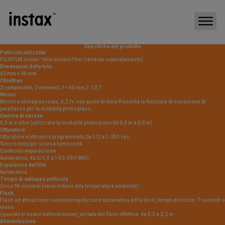
Specifiche del prodotto
Pellicola utilizzata
FUJIFILM instax™ mini Instant Film (venduta separatamente)
Dimensioni della foto
62 mm × 46 mm
Obiettivo
2 componenti, 2 elementi, f = 60 mm,1:12,7
Mirino
Mirino a immagine reale, 0,37×, con punto di mira Presenta la funzione di correzione di
parallasse per la modalità primo piano
Gamma di ripresa
0,3 m e oltre (utilizzare la modalità primo piano da 0,3 m a 0,5 m)
Otturatore
Otturatore elettronico programmato Da 1/2 a 1/250 sec.
Sincro lento per scarsa luminosità
Controllo esposizione
Automatico, da Lv 5,0 a 14,5 (ISO 800)
Espulsione del film
Automatica
Tempo di sviluppo pellicola
Circa 90 secondi (varia in base alla temperatura ambiente)
Flash
Flash ad attivazione costante(regolazione automatica della luce),tempo di riciclo: 7 secondi o
meno
(quando si usano batterie nuove),portata del flash effettiva: da 0,3 a 2,2 m
Alimentazione