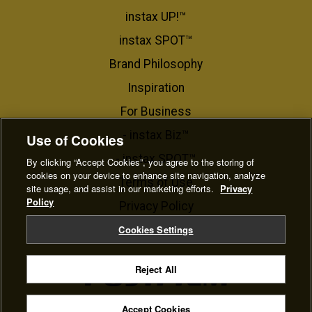
instax UP!™
instax SPOT™
Brand Philosophy
Inspiration
For Business​
- instax Biz™
Use of Cookies
- instax SPOT™
By clicking “Accept Cookies”, you agree to the storing of
cookies on your device to enhance site navigation, analyze
Terms of Use
site usage, and assist in our marketing efforts.
Privacy
Policy
Privacy Policy
Cookie Settings
Cookies Settings
Reject All
© FUJIFILM Corporation
Accept Cookies