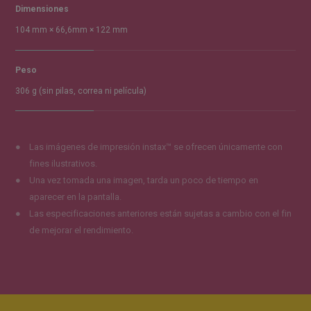
Dimensiones
104 mm × 66,6mm × 122 mm
Peso
306 g (sin pilas, correa ni película)
Las imágenes de impresión instax™ se ofrecen únicamente con
fines ilustrativos.
Una vez tomada una imagen, tarda un poco de tiempo en
aparecer en la pantalla.
Las especificaciones anteriores están sujetas a cambio con el fin
de mejorar el rendimiento.