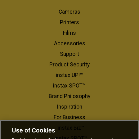
Cameras
Printers
Films
Accessories
Support
Product Security
instax UP!™
instax SPOT™
Brand Philosophy
Inspiration
For Business​
- instax Biz™
Use of Cookies
- instax SPOT™