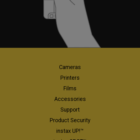
Cameras
Printers
Films
Accessories
Support
Product Security
instax UP!™