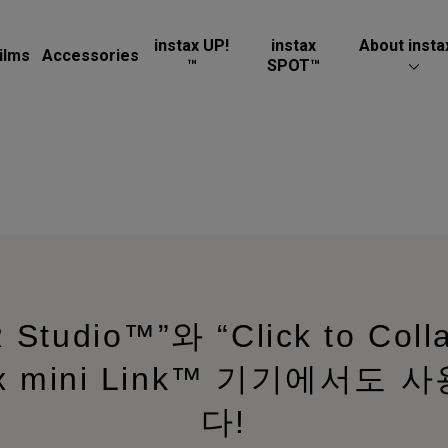
instax UP!
instax
About insta
ilms
Accessories
™
SPOT™
iR Studio™”와 “Click to Co
ax mini Link™ 기기에서도
다!