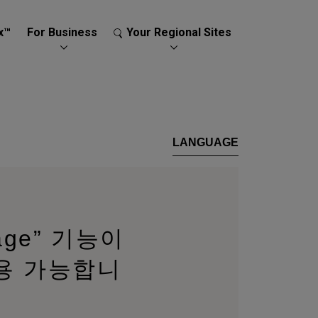
x™
For Business
Your Regional Sites
LANGUAGE
llage” 기능이
 사용 가능합니