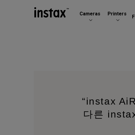
Cameras
Printers
F
“instax A
다른 inst