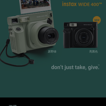
原野绿
亮黑色