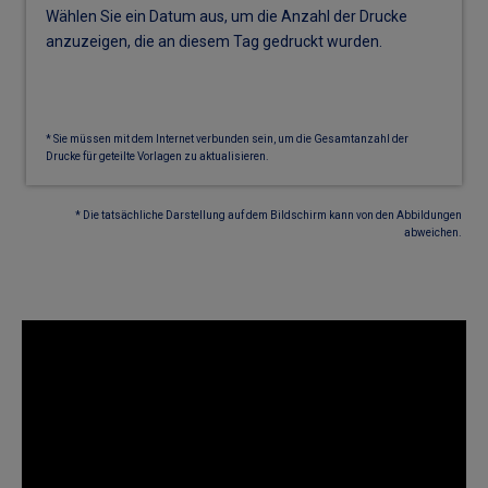
Wählen Sie ein Datum aus, um die Anzahl der Drucke
anzuzeigen, die an diesem Tag gedruckt wurden.
* Sie müssen mit dem Internet verbunden sein, um die Gesamtanzahl der
Drucke für geteilte Vorlagen zu aktualisieren.
* Die tatsächliche Darstellung auf dem Bildschirm kann von den Abbildungen
abweichen.