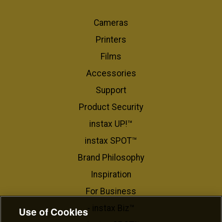
Cameras
Printers
Films
Accessories
Support
Product Security
instax UP!™
instax SPOT™
Brand Philosophy
Inspiration
For Business​
- instax Biz™
Use of Cookies