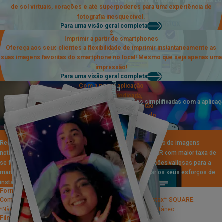
Experiência do utilizador melhorada 
de sol virtuais, corações e até superpoderes para uma experiência de
fotografia inesquecível.
Para uma visão geral completa
2
Imprimir a partir de smartphones
Ofereça aos seus clientes a flexibilidade de imprimir instantaneamente as
suas imagens favoritas do smartphone no local! Mesmo que seja apenas uma
impressão!
Para uma visão geral completa
Ponto
Com a nossa aplicação
3
empresarial dedicada,
Operações simplificadas com a aplicaç
instax SPOT™ Admin, a gestão
das
definições e operações do
instax SPOT™ é facilitada.
Suporte de manutenção
Suporte de marketing
Receberá uma
Acompanhe facilmente o número de imagens
notificação na aplicação
impressas e quais os efeitos AR com maior taxa de
se for necessária alguma
utilização, para obter informações valiosas para a
manutenção na sua
otimização de preços e apoiar os seus esforços de
instax SPOT™.
marketing.
Formato de impressão
Compatível com os formatos de filme instax™ mini e instax™ SQUARE.
*Não é possível utilizar vários formatos de filme em simultâneo.
Filme