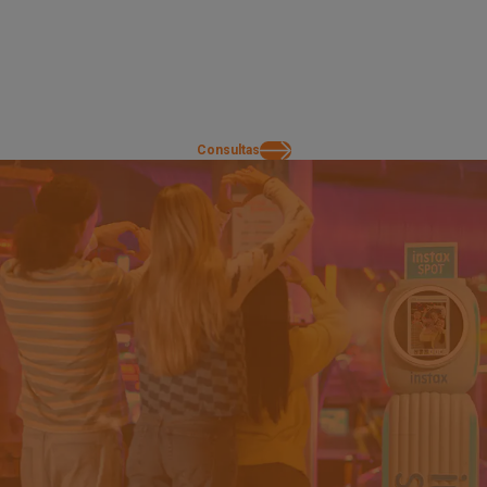
Alguma dúvida? Contacte-nos e deixe-nos ajudá-lo a começar a utilizar o
instax SPOT™!
Consultas
・
As imagens das impressões instax™ são meramente ilustrativas.
・
Revela em aprox. 90 seg.
・
As especificações acima estão sujeitas a alterações para melhoria de
desempenho.
・
O tamanho da imagem pode afetar o acabamento da impressão (nitidez,
granularidade etc.).
・
O tempo necessário para a transferência sem fios varia consoante o
tamanho do ficheiro, o modelo do smartphone, o funcionamento e o ambiente
de instalação do instax SPOT™.
・
O acabamento da impressão (cor, qualidade de imagem etc.) pode ser
afetado pelo modelo de smartphone, condições de disparo etc.
・
As fotografias impressas podem diferir na aparência da imagem
apresentada no ecrã do smartphone ou do instax SPOT™.
・
As imagens apresentadas no ecrã do instax SPOT™ e no ecrã do smartphone
são imagens compostas, apenas para fins ilustrativos.
・
As imagens do ecrã podem ser diferentes das aqui ilustradas.