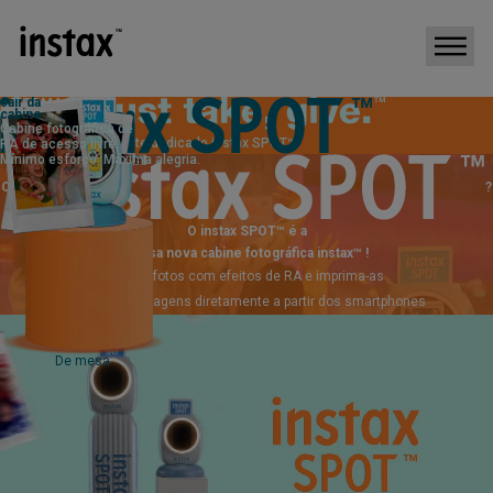
sair da
INFORMAÇÃO
cabine
15/05/2026
NOVA
Cabine fotográfica de
Lançamento do website dedicado instax SPOT™
RA de acesso livre.
Mínimo esforço. Máxima alegria.
O que é
?
O instax SPOT™ é a
nossa nova cabine fotográfica instax™ !
・ Tire fotos com efeitos de RA e imprima-as
・ Imprima imagens diretamente a partir dos smartphones
De mesa
Autónomo