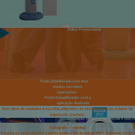
Vídeo Promocional
Principais
funcionalidades
do instax SPOT™
Ocupação de
Ponto
1
espaço reduzida
e fácil manutenção
Experiência do utilizador
Ponto
2
melhorada com dois
modos versáteis
Operações
Ponto
3
simplificadas com a
aplicação dedicada
Ponto
Dois tipos de unidades à escolha, adaptados ao seu espaço e ao volume de
1
impressão previsto.
Ocupação de espaço reduzida e fácil 
1
Ponto
Fotografe e imprima
2
Envolva os seus clientes com os efeitos RA do instax AiR™. Adicione óculos