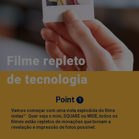
Filme repleto
de tecnologia
Point
1
Vamos começar com uma vista explodida do filme
instax™. Quer seja o mini, SQUARE ou WIDE, todos os
filmes estão repletos de inovações que tornam a
a
revelação e impressão de fotos possível.