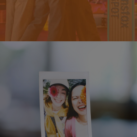
・
A funcionalidade pode variar consoante as definições do dispositivo ou da
operadora.
・
A marca e o logotipo Bluetooth® são marcas registadas de Bluetooth SIG, Inc.
que a FUJIFILM Corporation utiliza sob licença.
・
Código QR é uma marca registada da DENSO WAVE INCORPORATED.
・
FUJIFILM
,
instax
,
instax SPOT
,
instax AiR
e “
don’t just take, give.
” são marcas
registadas da FUJIFILM Corporation.