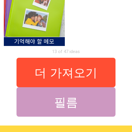
기억해야 할 메모
13 of 47 ideas
더 가져오기
필름
필름