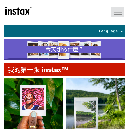
Français
Deutsch
Español
Language
Português
今天想做什麼？
我的第一張 instax™