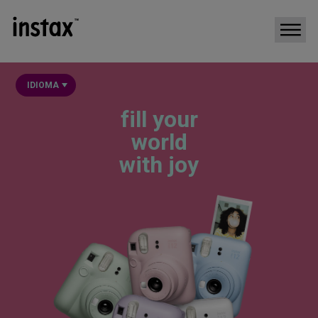
IDIOMA
fill your
world
with joy