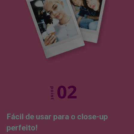
02
point
Fácil de usar
para o close-up
perfeito!