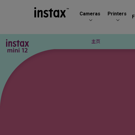
Cameras
Printers
F
主页