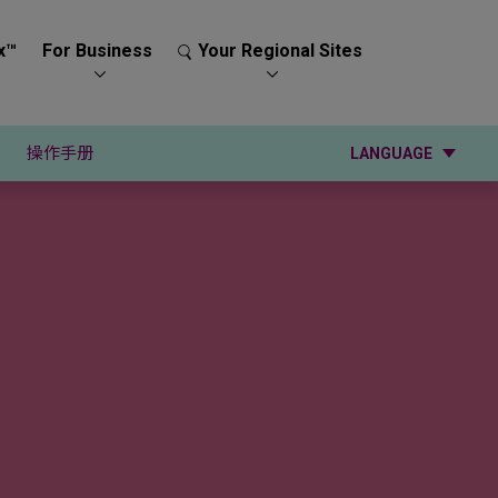
x™
For Business
Your Regional Sites
操作手册
LANGUAGE