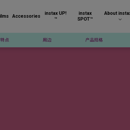
instax UP!
instax
About insta
ilms
Accessories
™
SPOT™
特点
周边
产品规格