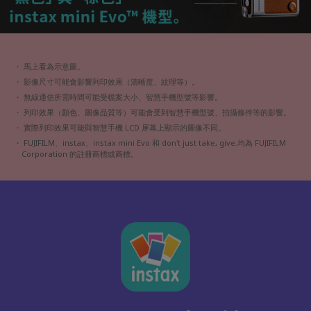
・ 馬上看為示意圖。
・ 影像尺寸可能會影響列印效果（清晰度、紋理等）。
・ 無線通信所需時間可能受檔案大小、智慧手機型號等影響。
・ 列印效果（顏色、圖像品質等）可能會受到智慧手機型號、拍攝條件等的影響。
・ 實際列印效果可能與智慧手機 LCD 屏幕上顯示的圖像不同。
・
FUJIFILM、instax、instax mini Evo 和 don't just take, give.
均為 FUJIFILM
Corporation 的註冊商標或商標。