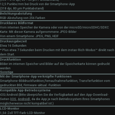
12,5 Punkte/mm bei Druck von der Smartphone-App
(318 dpi, 80 μm Punktabstand)
Belichtungsabstufung
RGB-Abstufung von 256 Farben
Druckbares Bildformat
Vom internen Speicher der Kamera oder von der microSD/microSDHC/SDXC
Karte: Mit dieser Kamera aufgenommene JPEG-Bilder
Von einem Smartphone: JPEG, PNG, HEIF
Druckausgabezeit
Etwa 16 Sekunden
* Plus etwa 7 Sekunden beim Drucken mit dem instax-Rich-Modus™ direkt nach
dem Start.
Druckfunktion
Bilder im internen Speicher und Bilder auf der Speicherkarte können gedruckt
werden
Sonstige
Mit der Smartphone-App verknüpfte Funktionen
Smartphone-Bilddruckfunktion,Fernaufnahmefunktion, Transferfunktion vom
gedruckten Bild, Firmware-aktual.-Funktion
Kompatible App-Betriebssysteme
iOS/Android (Bitte überprüfen Sie die Verfügbarkeit auf den App-Download-
Seiten (
iOS
,
Android
), da die App je nach Betriebssystem Ihres Smartphones
möglicherweise nicht kompatibel ist.)
LCD-Monitor
1,54-Zoll TFT-Farb-LCD-Monitor