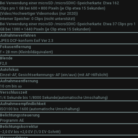
Bei Verwendung einer microSD-/microSDHC-Speicherkarte: Etwa 162
Clips pro 1 GB bei 600 × 800 Pixeln (je Clip etwa 15 Sekunden)
(Video/Hochwertiger Videomodus (nur 2020))
Interner Speicher: 0 Clips (nicht unterstützt)
Bei Verwendung einer microSD-/microSDHC-Speicherkarte: Etwa 37 Clips pro 1
GB bei 1080 × 1440 Pixeln (je Clip etwa 15 Sekunden)
Aufnahmeverfahren
JPEG DCF-konform Exif Ver 2.3
Fokusentfernung
f = 28 mm (Kleinbildäquivalent)
Blende
F2,0
Autofokus
Einzel-AF, Gesichtserkennungs-AF (ein/aus) (mit AF-Hilfslicht)
Aufnahmeentfernung
10 cm bis ∞
Verschlusszeit
1/4 Sekunde bis 1/8000 Sekunde(automatische Umschaltung)
Aufnahmeempfindlichkeit
ISO100 bis 1600 (automatische Umschaltung)
Belichtungssteuerung
Programm AE
Belichtungskorrektur
−2,0 EV bis +2,0 EV (1/3 EV-Schritt)
Messverfahren