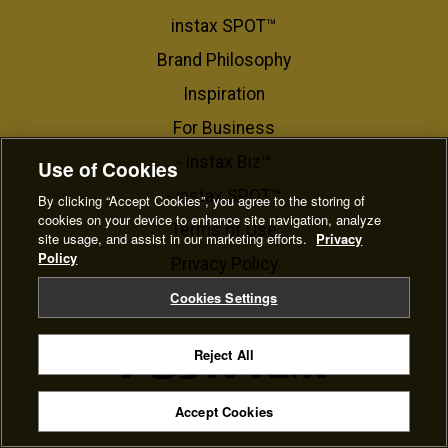
instax SPOT™
Brand Philosophy
Inspiration
For Business​
- instax Biz™
Use of Cookies
- instax SPOT™
By clicking “Accept Cookies”, you agree to the storing of
cookies on your device to enhance site navigation, analyze
Terms of Use
site usage, and assist in our marketing efforts.
Privacy
Policy
Privacy Policy
Cookie Settings
Cookies Settings
Reject All
© FUJIFILM Corporation
Accept Cookies