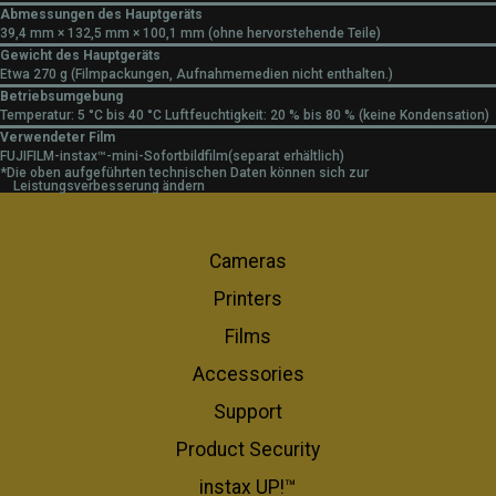
Abmessungen des Hauptgeräts
39,4 mm × 132,5 mm × 100,1 mm (ohne hervorstehende Teile)
Gewicht des Hauptgeräts
Etwa 270 g (Filmpackungen, Aufnahmemedien nicht enthalten.)
Betriebsumgebung
Temperatur: 5 °C bis 40 °C Luftfeuchtigkeit: 20 % bis 80 % (keine Kondensation)
Verwendeter Film
FUJIFILM-instax™-mini-Sofortbildfilm(separat erhältlich)
*Die oben aufgeführten technischen Daten können sich zur
Leistungsverbesserung ändern
Cameras
Printers
Films
Accessories
Support
Product Security
instax UP!™