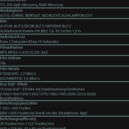
TTL 256 Split-Messung, Multi-Messung
Weißabgleich
AUTO, SONNIG, BEWÖLKT, NEONLICHT,GLÜHLAMPENLICHT
Blitz
AUTOM. BLITZ/ERZW. BLITZ/UNTERDR.BLITZ
Aufnahmereichweite mit Blitz: Ca. 50 cm bis 1,5 m
Selbstauslöser
Etwa 2 Sekunden/Etwa 10 Sekunden
Filmaufnahme
MP4 MPEG-4 AVC/H.264 AAC
Film-Bildrate
24p
Film-Bitrate
STANDARD: 2,5 Mbit/s
HOCHWERTIG: 9,0 Mbit/s
Eras Dial™-Effekt
10 Eras Dial™-Effekte mit Gradsteuerungsfunktionen.
(1930/1940/1950/1960/1970/1980/1990/2000/2010/2020)
Druckfunktion
Belichtungspixelzähler
1.600 × 600 Punkte
(800 × 600 Punkte bei Druck von der Smartphone-App)
Belichtungsauflösung
25 Punkte/mm × 12,5 Punkte/mm
(635 × 318 dpi, 40 × 80 μm Punktabstand)