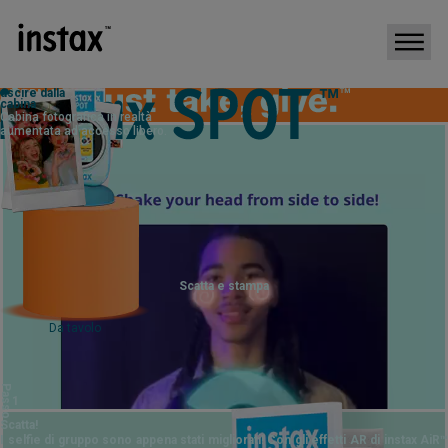
uscire dalla
INFORMAZIONI
cabina
15/05/2026
NOVITÀ
Cabina fotografica in realtà
Lancio del sito dedicato instax SPOT™.
aumentata ad accesso libero.
Cos'è
?
instax SPOT™ è la
nostra nuova cabina fotografica instax™ !
・ Scatta foto con effetti AR e stampale
con
!
・ Stampa le immagini dal tuo smartphone
Cattura i momenti all'istante con le foto instax
Divertiti ancora di più con i tuoi amici
™
.
Scatta e stampa
Take a photo & print
Take a photo & print
Take a photo & print
Da tavolo
Take a photo & print
Scatta e stampa
Take a photo & print
Take a photo & print
Take a photo & print
Take a photo & print
Passo
Take a photo & print
Autonomo
1
Take a photo & print
Take a photo & print
Scatta!
Take a photo & print
I selfie di gruppo sono appena stati migliorati! Con gli effetti AR di instax AiR™
Take a photo & print