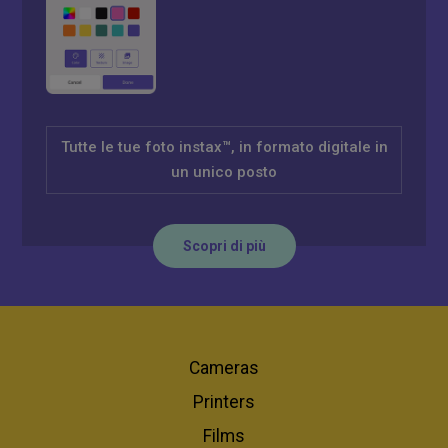
Tutte le tue foto instax™, in formato digitale in
un unico posto
Scopri di più
Cameras
Printers
Films