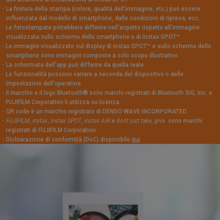
・
La finitura della stampa (colore, qualità dell'immagine, etc.) può essere
influenzata dal modello di smartphone, dalle condizioni di ripresa, ecc.
・
Le fotostampate potrebbero differire nell'aspetto rispetto all'immagine
visualizzata sullo schermo dello smartphone o di instax SPOT™.
・
Le immagini visualizzate sul display di instax SPOT™ e sullo schermo dello
smartphone sono immagini composte a solo scopo illustrativo.
・
La schermata dell'app può differire da quella reale
・
Le funzionalità possono variare a seconda del dispositivo o delle
impostazioni dell'operatore.
・
Il marchio e il logo Bluetooth® sono marchi registrati di Bluetooth SIG, Inc. e
FUJIFILM Corporation li utilizza su licenza.
・
QR code è un marchio registrato di DENSO WAVE INCORPORATED.
・
FUJIFILM
,
instax
,
instax SPOT
,
instax AiR
e
don't just take, give.
sono marchi
registrati di FUJIFILM Corporation.
・
Dichiarazione di conformità (DoC) disponibile
qui
.