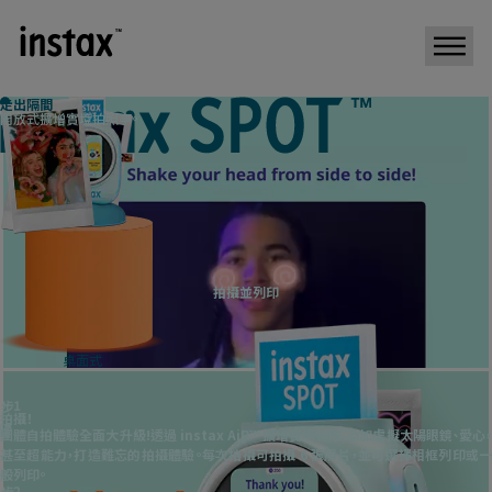
資訊
走出隔間
開放式擴增實境拍照亭。
2026/5/15
新
已公開instax SPOT™特設網站。
什麼是
？
instax SPOT™ 是我們全新的 instax™ 拍照亭！
・ 拍攝帶有 AR 特效的照片並列印
使用
・ 直接從智慧型手機列印照片
™
使用instax
照片
拍攝並列印
更多樂趣！
Take a photo & print
即時捕捉精彩美好的瞬間。
Take a photo & print
與朋友們一起享受
Take a photo & print
Take a photo & print
拍攝並列印
Take a photo & print
桌面式
Take a photo & print
Take a photo & print
Take a photo & print
1
步骤
Take a photo & print
拍攝！
Take a photo & print
團體自拍體驗全面大升級!透過 instax AiR™ 擴增實境特效,添加虛擬太陽眼鏡、愛心，
獨立式
Take a photo & print
甚至超能力，打造難忘的拍攝體驗。每次拍攝可拍攝 6 張照片，並可選擇相框列印或一
Take a photo & print
Take a photo & print
般列印。
Take a photo & print
2
步骤