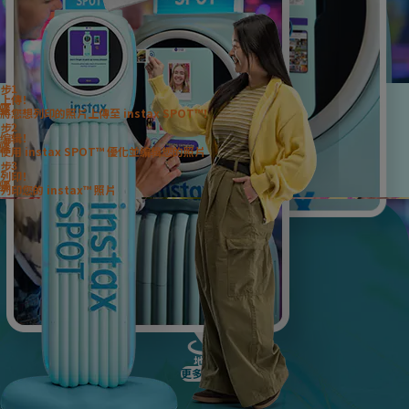
Print from your phone
Print from your phone
Print from your phone
將智慧型手機拍攝的照片
Print from your phone
轉化為經典的
Print from your phone
instax™ 實體相片！
Print from your phone
Print from your phone
Print from your phone
1
步骤
Print from your phone
上傳！
Print from your phone
將您想列印的照片上傳至 instax SPOT™！
Print from your phone
2
步骤
Print from your phone
编辑！
Print from your phone
使用 instax SPOT™ 優化並编辑您的照片
Print from your phone
3
Print from your phone
步骤
列印！
Print from your phone
列印您的 instax™ 照片
Print from your phone
Print from your phone
Print from your phone
地點
更多