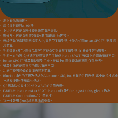
・
馬上看為示意圖。
・
底片顯影時間約 90 秒。
・
上述規格可能會因性能改進而有所變化。
・
影像尺寸可能會影響列印效果（清晰度、紋理等）。
・
無線傳輸所需時間因檔案大小,智慧型手機型號,操作方式與instax SPOT™ 安裝環
境而異。
・
列印效果（顏色、圖像品質等）可能會受到智慧手機型號、拍攝條件等的影響。
・
列印出來的照片,外觀可能與智慧型手機或 instax SPOT™螢幕上的圖像有所不同。
・
instax SPOT™螢幕和智慧型手機上螢幕上的圖像皆為示意圖,僅供參考。
・
螢幕影像可能與實際的相片有所不同。
・
功能可能因設備或營運商設定而異。
・
Bluetooth® 的字標及標誌為Bluetooth SIG, Inc.擁有的註冊商標，富士軟片株式會
社基於授權，使用這些標誌。
・
QR碼為株式會社DENSO WAVE的註冊商標。
・
FUJIFILM
、
instax
、
instax SPOT
、
instax AiR
及「
don’t just take, give.
」 均為
FUJIFILM Corporation.之註冊商標。
・
符合性聲明 (DoC)請點擊
此處
查看。