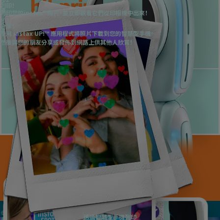
Take a photo & print
列印！
Take a photo & print
列印您的instax™照片，並立即觀看它們從印相機中出來！
Take a photo & print
3
步骤
Take a photo & print
分享！
Take a photo & print
使用 instax UP!™ 應用程式將照片下載到您的智慧型手機。
然後與您的朋友分享或發佈到網路上供其他人欣賞！
※
Apple、Apple的標誌為Apple Inc.在美國或其他國家/地區的商標。App Store為
Apple Inc.的服務標誌。
※
Google Play及Google Play標誌為Google LLC的商標。
透過智慧型手機列印