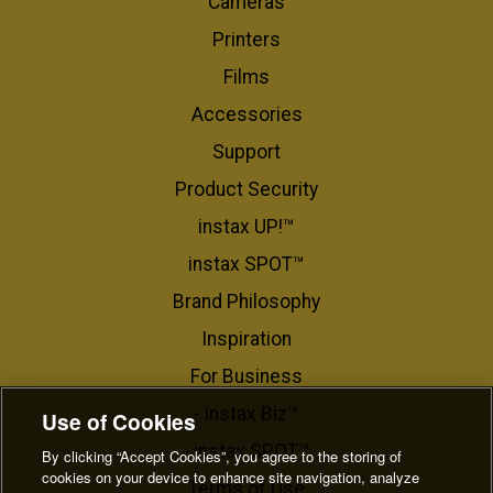
Cameras
Printers
Films
Accessories
Support
Product Security
instax UP!™
instax SPOT™
Brand Philosophy
Inspiration
For Business​
- instax Biz™
Use of Cookies
- instax SPOT™
By clicking “Accept Cookies”, you agree to the storing of
cookies on your device to enhance site navigation, analyze
Terms of Use