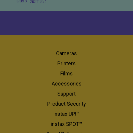
Days™是什么？
Cameras
Printers
Films
Accessories
Support
Product Security
instax UP!™
instax SPOT™