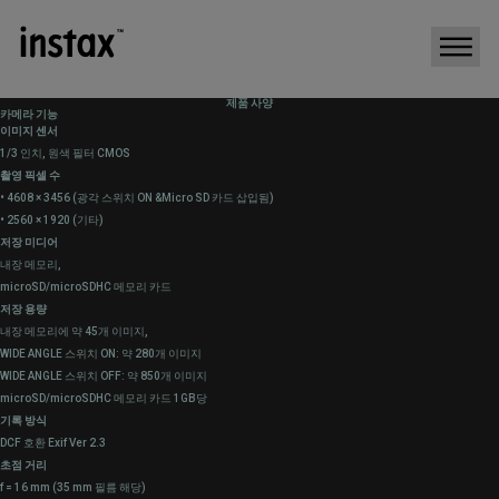
제품 사양
카메라 기능
이미지 센서
1/3 인치, 원색 필터 CMOS
촬영 픽셀 수
• 4608 × 3456 (광각 스위치 ON &Micro SD 카드 삽입됨)
• 2560 × 1920 (기타)
저장 미디어
내장 메모리,
microSD/microSDHC 메모리 카드
저장 용량
내장 메모리에 약 45개 이미지,
WIDE ANGLE 스위치 ON: 약 280개 이미지
WIDE ANGLE 스위치 OFF: 약 850개 이미지
microSD/microSDHC 메모리 카드 1GB당
기록 방식
DCF 호환 Exif Ver 2.3
초점 거리
f = 16 mm (35 mm 필름 해당)