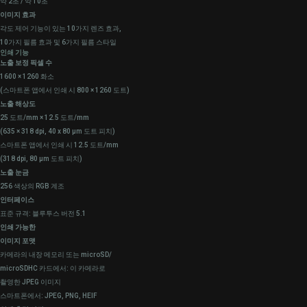
약 2초 / 약 10초
이미지 효과
각도 제어 기능이 있는 10가지 렌즈 효과,
10가지 필름 효과 및 6가지 필름 스타일
인쇄 기능
노출 보정 픽셀 수
1600 × 1260 화소
(스마트폰 앱에서 인쇄 시 800 × 1260 도트)
노출 해상도
25 도트/mm × 12.5 도트/mm
(635 × 318 dpi, 40 x 80 μm 도트 피치)
스마트폰 앱에서 인쇄 시 12.5 도트/mm
(318 dpi, 80 μm 도트 피치)
노출 눈금
256 색상의 RGB 계조
인터페이스
표준 규격: 블루투스 버전 5.1
인쇄 가능한
이미지 포맷
카메라의 내장 메모리 또는 microSD/
microSDHC 카드에서: 이 카메라로
촬영한 JPEG 이미지
스마트폰에서: JPEG, PNG, HEIF