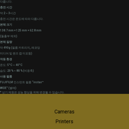
다릅니다.
충전 시간
약 2 ~ 3시간
충전 시간은 온도에 따라 다릅니다.
본체 크기
138.7 mm × 125 mm × 62.8 mm
(돌출부 제외)
본체 질량
약 490g (필름 카트리지, 레코딩
미디어 및 렌즈 캡 미포함)
작동 환경
온도: 5°C ~ 40°C
습도: 20 % ~ 80 % (비응축)
사용 필름
FUJIFILM 인스턴트 필름 “instax™
WIDE” (별매)
* 상기 제원은 성능 향상을 위해 변경될 수 있습니다.
Cameras
Printers