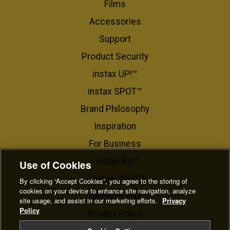
Films
Accessories
Support
Product Security
instax UP!™
instax SPOT™
Brand Philosophy
Inspiration
For Business​
- instax Biz™
Use of Cookies
- instax SPOT™
By clicking “Accept Cookies”, you agree to the storing of
cookies on your device to enhance site navigation, analyze
Terms of Use
site usage, and assist in our marketing efforts.
Privacy
Policy
Privacy Policy