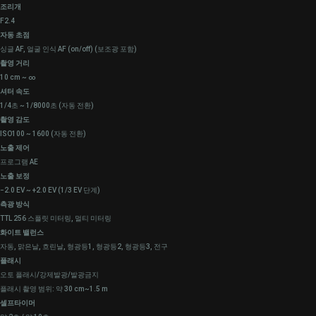
조리개
F2.4
자동 초점
싱글 AF, 얼굴 인식 AF (on/off) (보조광 포함)
촬영 거리
10 cm ~ ∞
셔터 속도
1/4초 ~ 1/8000초 (자동 전환)
촬영 감도
ISO100 ~ 1600 (자동 전환)
노출 제어
프로그램 AE
노출 보정
−2.0 EV ~ +2.0 EV (1/3 EV 단계)
측광 방식
TTL 256 스플릿 미터링, 멀티 미터링
화이트 밸런스
자동, 맑은날, 흐린날, 형광등1, 형광등2, 형광등3, 전구
플래시
오토 플래시/강제발광/발광금지
플래시 촬영 범위: 약 30 cm~1.5 m
셀프타이머