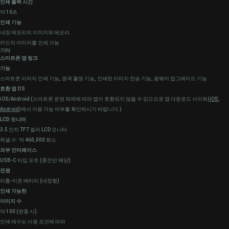
인쇄 출력 시간
약 16초
인쇄 기능
내장 메모리의 이미지와 메모리
카드의 이미지를 인쇄 가능
기타
스마트폰 앱 링크
기능
스마트폰 이미지 인쇄 기능, 원격 촬영 기능, 인쇄된 이미지 전송 기능, 펌웨어 업그레이드 기능
호환 앱 OS
iOS/Android (스마트폰 운영 체제에 따라 앱이 호환되지 않을 수 있으므로 앱 다운로드 사이트(
iOS
,
Android
)에서 이용 가능 여부를 확인하시기 바랍니다.)
LCD 모니터
3.5 인치 TFT 컬러 LCD 모니터
픽셀 수: 약 460,000 화소
외부 인터페이스
USB-C 타입 포트 (충전만 해당)
전원
리튬-이온 배터리 (내장형)
인쇄 가능한
이미지 수
약 100 (완충 시)
인쇄 매수는 사용 조건에 따라