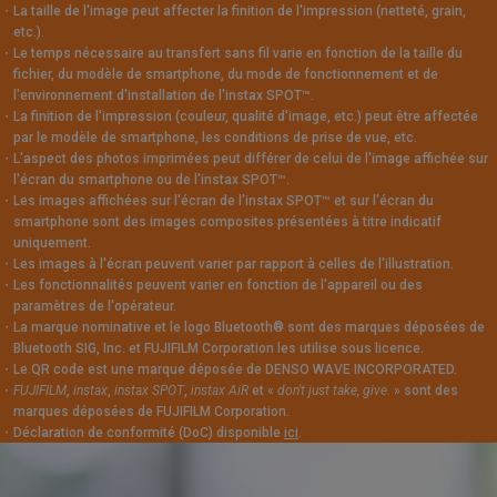
・
La taille de l'image peut affecter la finition de l'impression (netteté, grain,
etc.).
・
Le temps nécessaire au transfert sans fil varie en fonction de la taille du
fichier, du modèle de smartphone, du mode de fonctionnement et de
l'environnement d'installation de l'instax SPOT™.
・
La finition de l'impression (couleur, qualité d'image, etc.) peut être affectée
par le modèle de smartphone, les conditions de prise de vue, etc.
・
L'aspect des photos imprimées peut différer de celui de l'image affichée sur
l'écran du smartphone ou de l'instax SPOT™.
・
Les images affichées sur l'écran de l'instax SPOT™ et sur l'écran du
smartphone sont des images composites présentées à titre indicatif
uniquement.
・
Les images à l'écran peuvent varier par rapport à celles de l'illustration.
・
Les fonctionnalités peuvent varier en fonction de l'appareil ou des
paramètres de l'opérateur.
・
La marque nominative et le logo Bluetooth® sont des marques déposées de
Bluetooth SIG, Inc. et FUJIFILM Corporation les utilise sous licence.
・
Le QR code est une marque déposée de DENSO WAVE INCORPORATED.
・
FUJIFILM
,
instax
,
instax SPOT
,
instax AiR
et «
don't just take, give.
» sont des
marques déposées de FUJIFILM Corporation.
・
Déclaration de conformité (DoC) disponible
ici
.