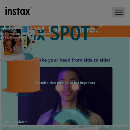
sortir de
Information
la cabine
15/05/2026
Nouveau
Photomaton en réalité augmentée
Lancement du site Web dédié à l’instax SPOT™
en libre accès.
Qu'est-
?
ce qu'
instax SPOT™ est
notre nouveau photomaton instax™ !
・ Prenez des photos avec des effets de réalité augmentée et imprimez-les
avec
!
・ Imprimez des images depuis votre smartphone
Immortalisez vos moments en un clin d'œil avec les photos instax
Amusez-vous encore plus avec vos amis
™
.
Prendre des photos et les imprimer
Take a photo & print
Take a photo & print
Take a photo & print
Prenez une photo
Comptoir
Take a photo & print
et imprimez-la
Take a photo & print
Take a photo & print
Take a photo & print
Take a photo & print
Étape
Take a photo & print
Autonome
1
Take a photo & print
Prenez la photo !
Take a photo & print
Take a photo & print
Les selfies de groupe viennent de passer au niveau supérieur ! Grâce aux
Take a photo & print