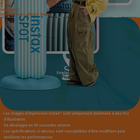
Étape
3
Imprimez !
Imprimez vos photos instax™
Emplacements
Plus
・
Les images d'impression instax™ sont uniquement destinées à des fins
d'illustration.
・
Se développe en 90 secondes environ.
・
Les spécifications ci-dessus sont susceptibles d'être modifiées pour
améliorer les performances.