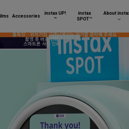
instax UP!
instax
About insta
ilms
Accessories
™
SPOT™
홈
특징
위치
기업 고객님께서는 여기를 클릭해 주세요
LANGUAGE
▼
촬영 후 바로 인화
스마트폰 사진 인화
이란?
instax SPOT™은 새로운 instax™ 포토부스입니다 !
・ AR 효과를 적용해 사진을 찍고 바로 인화할 수 있습니다.
으로
・ 스마트폰에 저장된 사진을 인화할 수 있습니다.
instax
사진으로
순간을 담아보세요.
더욱 즐거운 시간 보내세요!
™
촬영 후 바로 인화
Take a photo & print
Take a photo & print
친구들과
Take a photo & print
촬영 & 인화
Take a photo & print
Take a photo & print
Take a photo & print
Take a photo & print
Take a photo & print