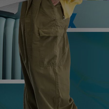
Print from your phone
Print from your phone
위치
더 보기