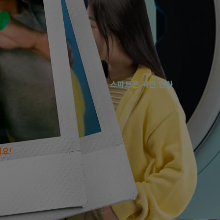
는 미국 및 기타 국가와 지역에서 등록된 상표입니다. App Store는 Appl
le Play 로고는 Google LLC의 상표입니다.
스마트폰 사진 인화
Print from your phone
Print from your phone
스마트폰 사진을
인스탁스만의
Print from your phone
감성이
담긴 필름으로
인화해보세요!
Print from your phone
Print from your phone
Print from your phone
Print from your phone
Print from your phone
세요!
Print from your phone
Print from your phone
Print from your phone
Print from your phone
Print from your phone
Print from your phone
Print from your phone
Print from your phone
Print from your phone