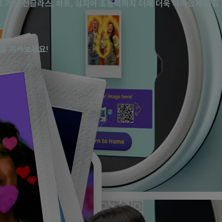
효과로 가상 선글라스, 하트, 심지어 초능력까지 더해 더욱 재미있게 즐길
Take a photo & print
Take a photo & print
Take a photo & print
Take a photo & print
Take a photo & print
Take a photo & print
습을 지켜보세요!
Take a photo & print
Take a photo & print
Take a photo & print
Take a photo & print
Take a photo & print