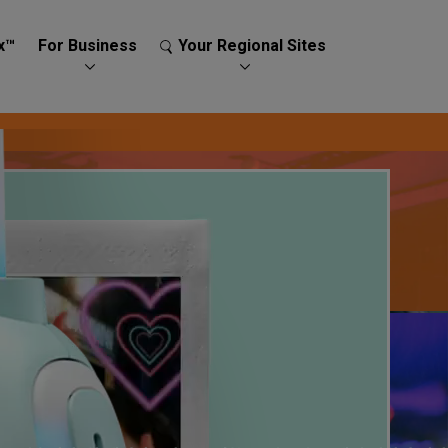
x™
For Business
Your Regional Sites