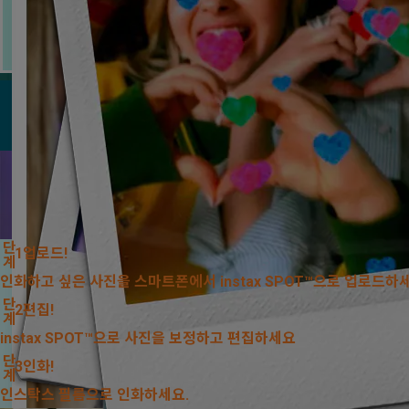
※
Apple 및 Apple 로고
※
Google Play 및 Goog
단계
1
업로드!
인화하고 싶은 사진을 스마트폰에서 instax SPOT™으로 업로드하
단계
2
편집!
instax SPOT™으로 사진을 보정하고 편집하세요
단계
3
인화!
인스탁스 필름으로 인화하세요.