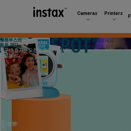
Cameras
Printers
F
포토부스의
정보
내장된 인터랙티브 AR 효과로 촬영의 클래스를 높여보세요.
2026년05월15일
신규
instax SPOT™ 스페셜 웹사이트 오픈.
틀을 깨다
instax™만의 감성으로 찰나의 순간을 특별한 추억으로 남기세요.
누구나 즐기는 오픈형 증강현실(AR)
포토부스
단계
1
촬영!