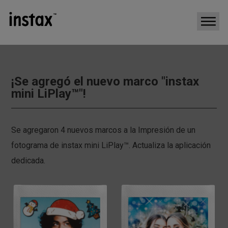
¡Se agregó el nuevo marco "instax
mini LiPlay™"!
Se agregaron 4 nuevos marcos a la Impresión de un
fotograma de instax mini LiPlay™. Actualiza la aplicación
dedicada.