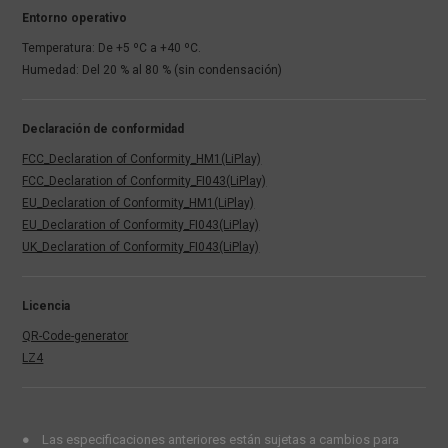
Entorno operativo
Temperatura: De +5 ºC a +40 ºC.
Humedad: Del 20 % al 80 % (sin condensación)
Declaración de conformidad
FCC_Declaration of Conformity_HM1(LiPlay)
FCC_Declaration of Conformity_FI043(LiPlay)
EU_Declaration of Conformity_HM1(LiPlay)
EU_Declaration of Conformity_FI043(LiPlay)
UK_Declaration of Conformity_FI043(LiPlay)
Licencia
QR-Code-generator
LZ4
Las especificaciones anteriores están sujetas a cambios para