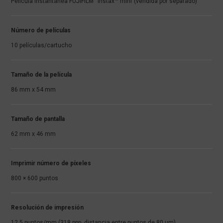
Película instantánea FUJIFILM “instax™ mini”(vendida por separado)
Número de películas
10 películas/cartucho
Tamaño de la película
86 mm x 54 mm
Tamaño de pantalla
62 mm x 46 mm
Imprimir número de píxeles
800 × 600 puntos
Resolución de impresión
12,5 puntos/mm (318 ppp, distancia entre puntos de 80 μm)