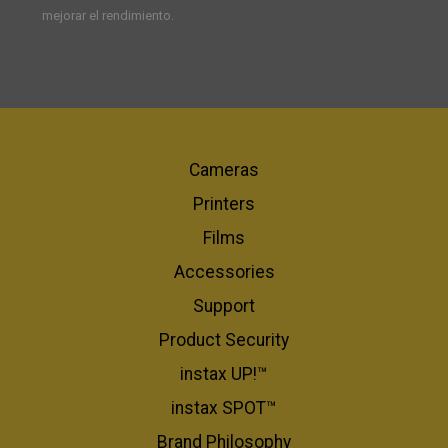
mejorar el rendimiento.
Cameras
Printers
Films
Accessories
Support
Product Security
instax UP!™
instax SPOT™
Brand Philosophy