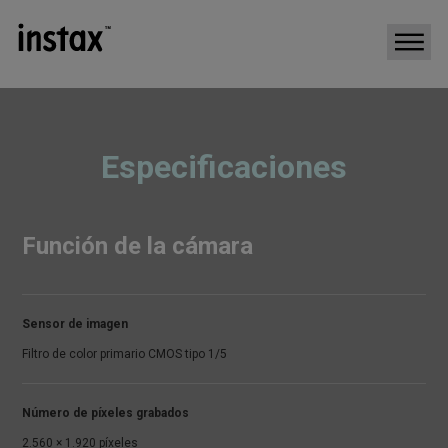
Especificaciones
Función de la cámara
Sensor de imagen
Filtro de color primario CMOS tipo 1/5
Número de píxeles grabados
2.560 × 1.920 píxeles