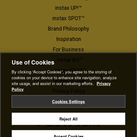
instax UP!™
instax SPOT™
Brand Philosophy
Inspiration
For Business​
- instax Biz™
Use of Cookies
- instax SPOT™
By clicking “Accept Cookies”, you agree to the storing of
cookies on your device to enhance site navigation, analyze
Terms of Use
site usage, and assist in our marketing efforts.
Privacy
Policy
Privacy Policy
Cookie Settings
Cookies Settings
Reject All
© FUJIFILM Corporation
Accept Cookies