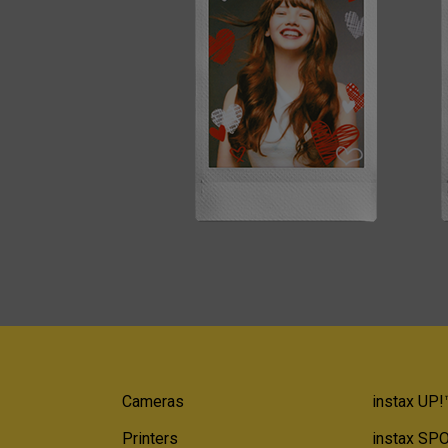
Cameras
instax UP!
Printers
instax SP