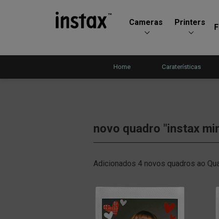
Cameras
Printers
F
Home
Caraterísticas
novo quadro "instax min
Adicionados 4 novos quadros ao Quad