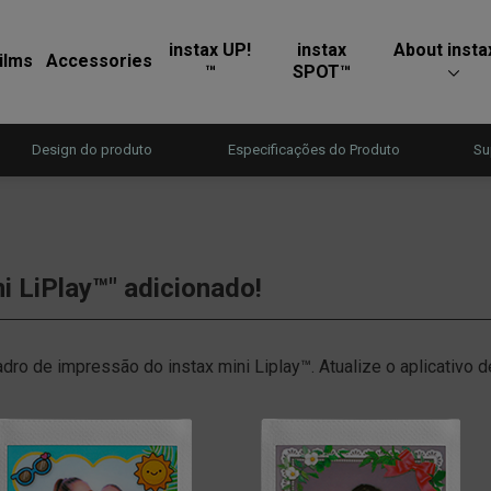
instax UP!
instax
About insta
ilms
Accessories
™
SPOT™
Design do produto
Especificações do Produto
Su
i LiPlay™" adicionado!
ro de impressão do instax mini Liplay™. Atualize o aplicativo d