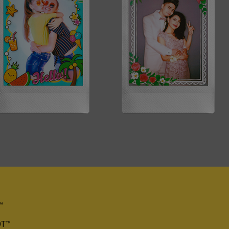
™
OT™