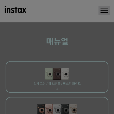
매뉴얼
말차 그린 /
딥 브론즈 /
미스티 화이트