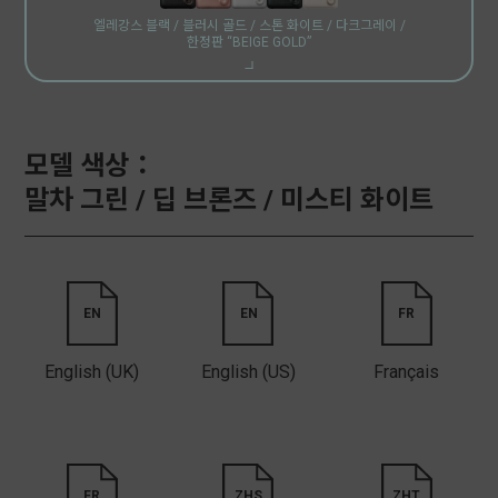
엘레강스 블랙 /
블러시 골드 /
스톤 화이트 /
다크그레이 /
한정판 “BEIGE GOLD”
모델 색상：
말차 그린 /
딥 브론즈 /
미스티 화이트
EN
EN
FR
English (UK)
English (US)
Français
FR
ZHS
ZHT