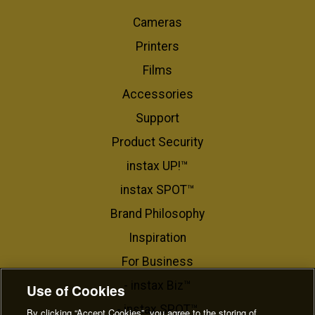
Cameras
Printers
Films
Accessories
Support
Product Security
instax UP!™
instax SPOT™
Brand Philosophy
Inspiration
For Business​
- instax Biz™
Use of Cookies
- instax SPOT™
By clicking “Accept Cookies”, you agree to the storing of