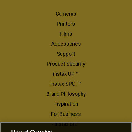
Cameras
Printers
Films
Accessories
Support
Product Security
instax UP!™
instax SPOT™
Brand Philosophy
Inspiration
For Business​
- instax Biz™
Use of Cookies