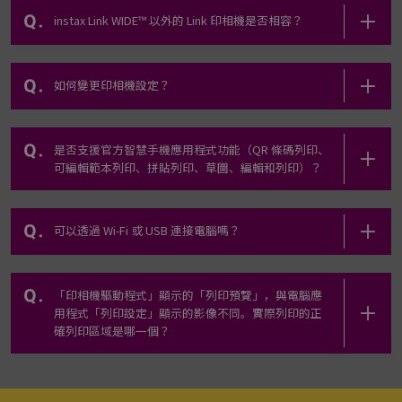
instax Link WIDE™ 以外的 Link 印相機是否相容？
如何變更印相機設定？
是否支援官方智慧手機應用程式功能（QR 條碼列印、
可編輯範本列印、拼貼列印、草圖、編輯和列印）？
可以透過 Wi-Fi 或 USB 連接電腦嗎？
「印相機驅動程式」顯示的「列印預覽」，與電腦應
用程式「列印設定」顯示的影像不同。實際列印的正
確列印區域是哪一個？